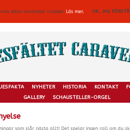
nna sidan använder cookies:
Läs mer.
OK, JAG FÖRSTÅ
JESFAKTA
NYHETER
HISTORIA
KONTAKT
F
GALLERY
SCHAUSTELLER-ORGEL
nyelse
sningar som slår nästa allt! Det spelar ingen roll om du s