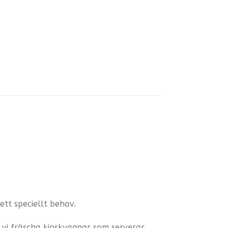
ett speciellt behov.
r vi fräscha kioskvagnar som serverar