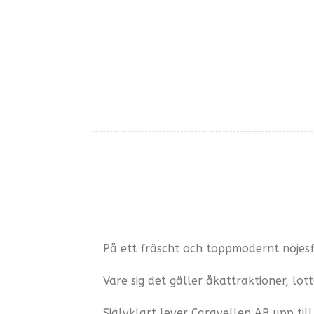
På ett fräscht och toppmodernt nöjesf
Vare sig det gäller åkattraktioner, lot
Självklart lever Caravellen AB upp til